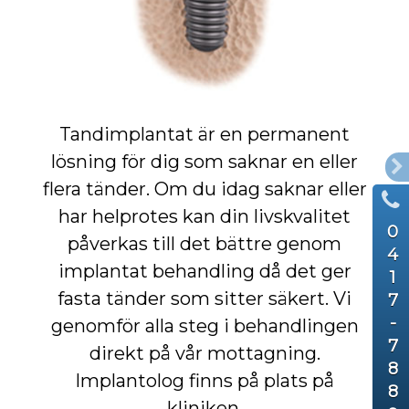
Tandimplantat är en permanent
lösning för dig som saknar en eller
flera tänder. Om du idag saknar eller
har helprotes kan din livskvalitet
0
påverkas till det bättre genom
4
implantat behandling då det ger
1
fasta tänder som sitter säkert. Vi
7
-
genomför alla steg i behandlingen
7
direkt på vår mottagning.
8
Implantolog finns på plats på
8
kliniken.